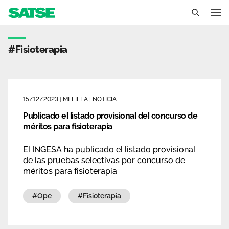
Etiqueta - Melilla
Melilla
#fisioterapia
Conócenos
Un sindicato profesional e independiente
Nuestro trabajo
15/12/2023
|
MELILLA
|
NOTICIA
Delegados Sindicales
Publicado el listado provisional del concurso de
Ámbitos de negociación
Qué ofrecemos
méritos para fisioterapia
Estructura organizativa
Secciones sindicales
Actualidad
El INGESA ha publicado el listado provisional
Transparencia
de las pruebas selectivas por concurso de
Servicios
Temas
méritos para fisioterapia
Contáctanos
Ventajas
Noticias
#ope
#fisioterapia
Sala de prensa