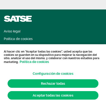
Área privada
Documentos
Publicaciones
Únete
Vídeos
Aviso legal
Política de cookies
Sistema interno de información
Al hacer clic en “Aceptar todas las cookies”, usted acepta que las
Protección datos personales
cookies se guarden en su dispositivo para mejorar la navegación del
sitio, analizar el uso del mismo, y colaborar con nuestros estudios para
Contacto
Política de cookies
marketing.
Configuración de cookies
Rechazar todas
Aceptar todas las cookies
© 2026 Sindicato de Enfermería. Todos los derechos reservados.