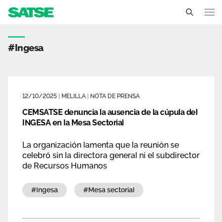
Etiqueta - Melilla
Melilla
#ingesa
Conócenos
Un sindicato profesional e independiente
Nuestro trabajo
12/10/2025
|
MELILLA
|
NOTA DE PRENSA
Delegados Sindicales
CEMSATSE denuncia la ausencia de la cúpula del
Ámbitos de negociación
Qué ofrecemos
INGESA en la Mesa Sectorial
Estructura organizativa
Secciones sindicales
Actualidad
La organización lamenta que la reunión se
Transparencia
celebró sin la directora general ni el subdirector
Servicios
Temas
de Recursos Humanos
Contáctanos
Ventajas
Noticias
#ingesa
#mesa sectorial
Sala de prensa