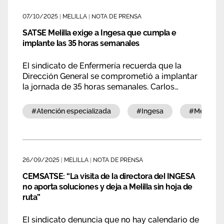
Área privada
Documentos
07/10/2025
|
MELILLA
|
NOTA DE PRENSA
SATSE Melilla exige a Ingesa que cumpla e
Publicaciones
Únete
implante las 35 horas semanales
Vídeos
El sindicato de Enfermería recuerda que la
Dirección General se comprometió a implantar
la jornada de 35 horas semanales. Carlos
García: “No aceptaremos que se incumplan los
acuerdos ni que haya trabajadores de primera
#atención especializada
#ingesa
#mesa se
y de segunda”
26/09/2025
|
MELILLA
|
NOTA DE PRENSA
CEMSATSE: “La visita de la directora del INGESA
no aporta soluciones y deja a Melilla sin hoja de
ruta”
El sindicato denuncia que no hay calendario de