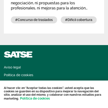
negociación, ni propuestas para los
profesionales, ni mejoras para la atención
sanitaria, solo recortes pese a la visita de la
directora general del INGESA
#concurso de traslados
#difícil cobertura
Aviso legal
Política de cookies
Sistema interno de información
Al hacer clic en “Aceptar todas las cookies”, usted acepta que las
Protección datos personales
cookies se guarden en su dispositivo para mejorar la navegación del
sitio, analizar el uso del mismo, y colaborar con nuestros estudios para
Contacto
Política de cookies
marketing.