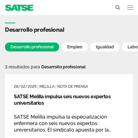
Notas prensa - Melilla
Melilla
Desarrollo profesional
Conócenos
Desarrollo profesional
Empleo
Igualdad
Labo
Un sindicato profesional e independiente
Nuestro trabajo
3 resultados para
Desarrollo profesional
.
Delegados Sindicales
Ámbitos de negociación
Qué ofrecemos
Estructura organizativa
Secciones sindicales
28/02/2025
|
MELILLA
|
NOTA DE PRENSA
Actualidad
Transparencia
SATSE Melilla impulsa seis nuevos expertos
Servicios
Temas
universitarios
Contáctanos
Ventajas
SATSE Melilla impulsa la especialización
Noticias
enfermera con seis nuevos expertos
universitarios. El sindicato apuesta por la
Sala de prensa
formación para mejorar la atención sanitaria y