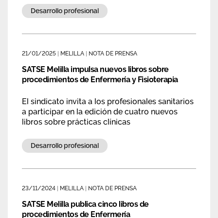
ampliar las oportunidades laborales
Área privada
Desarrollo profesional
Documentos
Publicaciones
Únete
21/01/2025
|
MELILLA
|
NOTA DE PRENSA
Vídeos
SATSE Melilla impulsa nuevos libros sobre
procedimientos de Enfermería y Fisioterapia
El sindicato invita a los profesionales sanitarios
a participar en la edición de cuatro nuevos
libros sobre prácticas clínicas
Desarrollo profesional
23/11/2024
|
MELILLA
|
NOTA DE PRENSA
SATSE Melilla publica cinco libros de
procedimientos de Enfermería